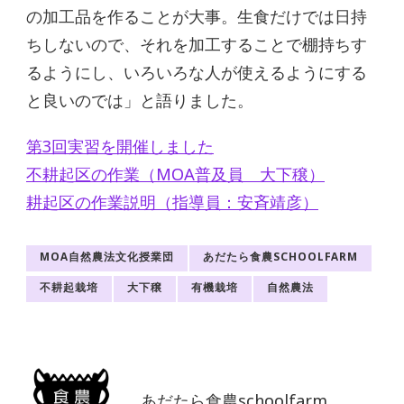
の加工品を作ることが大事。生食だけでは日持
ちしないので、それを加工することで棚持ちす
るようにし、いろいろな人が使えるようにする
と良いのでは」と語りました。
第3回実習を開催しました
不耕起区の作業（MOA普及員 大下穣）
耕起区の作業説明（指導員：安斉靖彦）
MOA自然農法文化授業団
あだたら食農SCHOOLFARM
不耕起栽培
大下穣
有機栽培
自然農法
あだたら食農schoolfarm