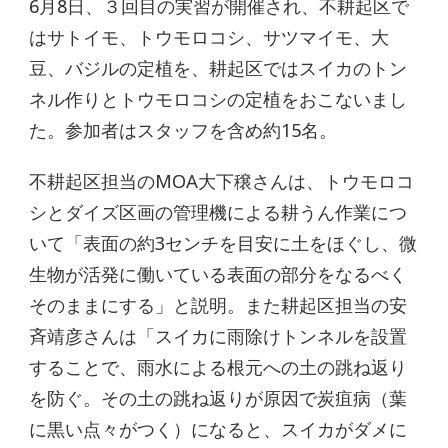
6月8日、３回目の実習が開催され、不耕起区で
はサトイモ、トウモロコシ、サツマイモ、大
豆、バジルの定植を、耕起区ではスイカのトン
ネル作りとトウモロコシの定植をおこないまし
た。参加者はスタッフを含め約15名。
不耕起区担当のMOA大下穣さんは、トウモロコ
シとダイズ区画の管理機による耕うん作業につ
いて「表面の約3センチを目安に土をほぐし、微
生物が活発に働いている表面の部分をなるべく
そのままにする」と説明。また耕起区担当の安
斉靖彦さんは「スイカに雨除けトンネルを設置
することで、雨水による根元への土の跳ね返り
を防ぐ。その土の跳ね返りが原因で炭疽病（葉
に黒い点々がつく）になると、スイカがダメに