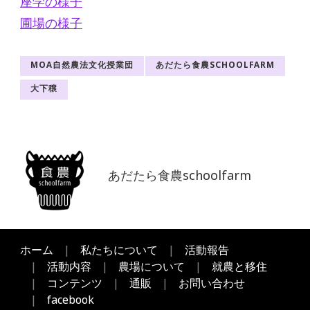
座学の様子
圃場の様子
MOA自然農法文化授業団
あだたら食農SCHOOLFARM
大下穣
あだたら食農schoolfarm
ホーム
私たちについて
活動報告
活動内容
農場について
就農と移住
コンテンツ
通販
お問い合わせ
facebook