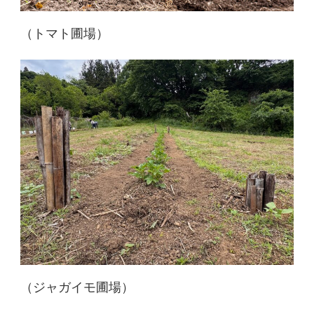
（トマト圃場）
（ジャガイモ圃場）