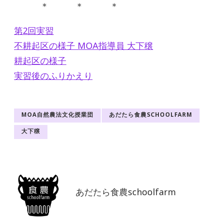
＊ ＊ ＊
第2回実習
不耕起区の様子 MOA指導員 大下穣
耕起区の様子
実習後のふりかえり
MOA自然農法文化授業団
あだたら食農SCHOOLFARM
大下穣
あだたら食農schoolfarm