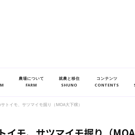
農場について
就農と移住
コンテンツ
UM
FARM
SHUNO
CONTENTS
起区のサトイモ、サツマイモ掘り（MOA大下穣）
のサトイモ、サツマイモ掘り（MO