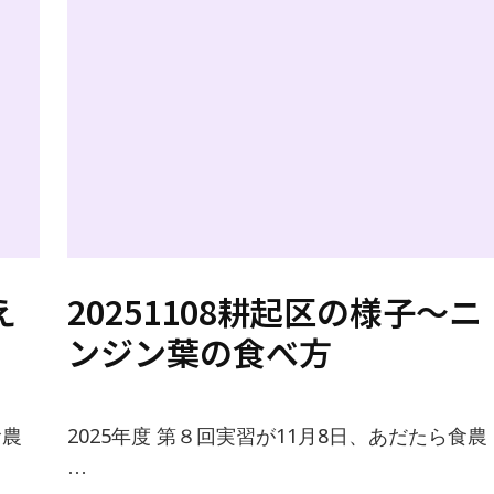
え
20251108耕起区の様子〜ニ
ンジン葉の食べ方
食農
2025年度 第８回実習が11月8日、あだたら食農
…