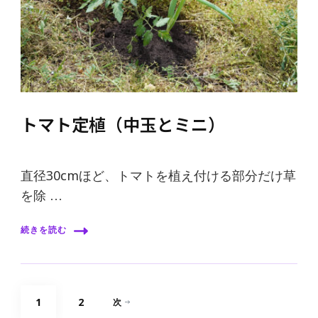
トマト定植（中玉とミニ）
直径30cmほど、トマトを植え付ける部分だけ草
を除 …
続きを読む
投
固
固
1
2
次